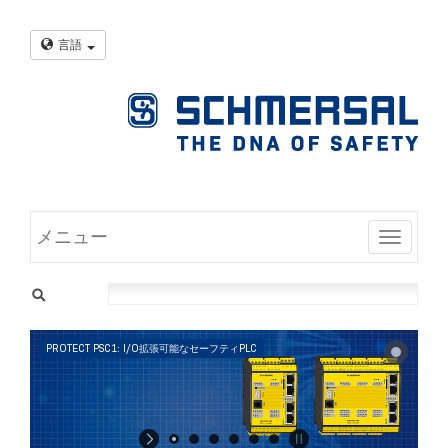
言語
メニュー
Toggle
PROTECT PSC1: I/O拡張可能なセーフティPLC
IO
拡
張
ユ
ニ
ッ
ト