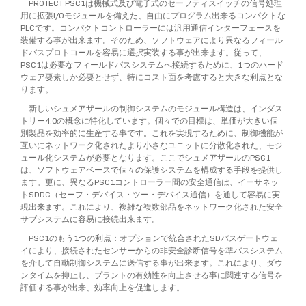
PROTECT PSC1は機械式及び電子式のセーフティスイッチの信号処理
用に拡張I/Oモジュールを備えた、自由にプログラム出来るコンパクトな
PLCです。コンパクトコントローラーには汎用通信インターフェースを
装備する事が出来ます。そのため、ソフトウェアにより異なるフィール
ドバスプロトコールを容易に選択実装する事が出来ます。従って、
PSC1は必要なフィールドバスシステムへ接続するために、1つのハード
ウェア要素しか必要とせず、特にコスト面を考慮すると大きな利点とな
ります。
新しいシュメアザールの制御システムのモジュール構造は、インダス
トリー4.0の概念に特化しています。個々での目標は、単価が大きい個
別製品を効率的に生産する事です。これを実現するために、制御機能が
互いにネットワーク化されたより小さなユニットに分散化された、モジ
ュール化システムが必要となります。ここでシュメアザールのPSC1
は、ソフトウェアベースで個々の保護システムを構成する手段を提供し
ます。更に、異なるPSC1コントローラー間の安全通信は、イーサネッ
トSDDC（セーフ・デバイス・ツー・デバイス通信）を通して容易に実
現出来ます。これにより、複雑な複数部品をネットワーク化された安全
サブシステムに容易に接続出来ます。
PSC1のもう1つの利点：オプションで統合されたSDバスゲートウェ
イにより、接続されたセンサーからの非安全診断信号を準バスシステム
を介して自動制御システムに送信する事が出来ます。これにより、ダウ
ンタイムを抑止し、プラントの有効性を向上させる事に関連する信号を
評価する事が出来、効率向上を促進します。