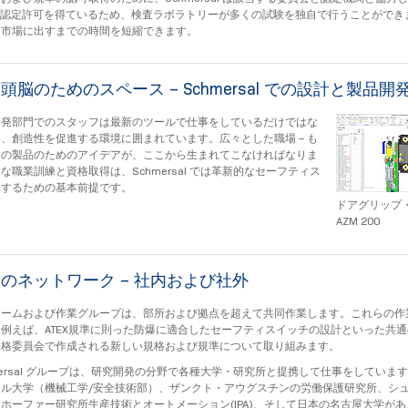
kS認定許可を得ているため、検査ラボラトリーが多くの試験を独自で行うことができ
、市場に出すまでの時間を短縮できます。
頭脳のためのスペース – Schmersal での設計と製品開
開発部門でのスタッフは最新のツールで仕事をしているだけではな
、創造性を促進する環境に囲まれています。広々とした職場 – も
日の製品のためのアイデアが、ここから生まれてこなければなりま
な職業訓練と資格取得は、Schmersal では革新的なセーフティス
発するための基本前提です。
ドアグリップ
AZM 200
のネットワーク – 社内および社外
チームおよび作業グループは、部所および拠点を超えて共同作業します。これらの作
例えば、ATEX規準に則った防爆に適合したセーフティスイッチの設計といった共
規格委員会で作成される新しい規格および規準について取り組みます。
mersal グループは、研究開発の分野で各種大学・研究所と提携して仕事をしていま
ール大学（機械工学/安全技術部）、ザンクト・アウグスチンの労働保護研究所、シ
ホーファー研究所生産技術とオートメーション(IPA)、そして日本の名古屋大学が