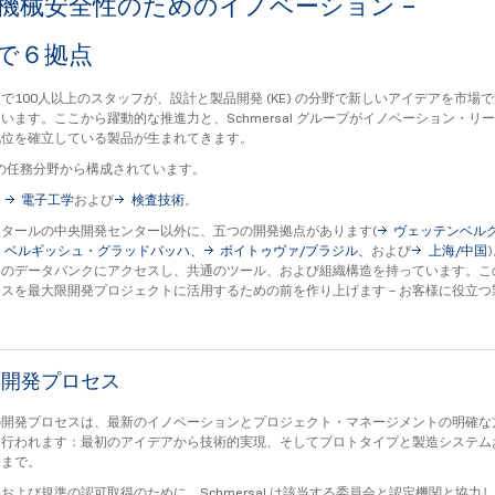
機械安全性のためのイノベーション –
で６拠点
で100人以上のスタッフが、設計と製品開発 (KE) の分野で新しいアイデアを市場
います。ここから躍動的な推進力と、Schmersal グループがイノベーション・リ
地位を確立している製品が生まれてきます。
つの任務分野から構成されています。
、
電子工学
および
検査技術
。
タールの中央開発センター以外に、五つの開発拠点があります(
ヴェッテンベル
ベルギッシュ・グラッドバッハ、
ボイトゥヴァ/ブラジル、
および
上海/中国
通のデータバンクにアクセスし、共通のツール、および組織構造を持っています。こ
スを最大限開発プロジェクトに活用するための前を作り上げます – お客様に役立つ
な開発プロセス
の開発プロセスは、最新のイノベーションとプロジェクト・マネージメントの明確な
て行われます：最初のアイデアから技術的実現、そしてプロトタイプと製造システム
造まで。
および規準の認可取得のために、Schmersal は該当する委員会と認定機関と協力