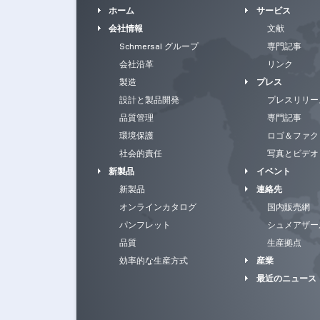
ホーム
サービス
会社情報
文献
Schmersal グループ
専門記事
会社沿革
リンク
製造
プレス
設計と製品開発
プレスリリー
品質管理
専門記事
環境保護
ロゴ＆ファク
社会的責任
写真とビデオ
新製品
イベント
新製品
連絡先
オンラインカタログ
国内販売網
パンフレット
シュメアザー
品質
生産拠点
効率的な生産方式
産業
最近のニュース