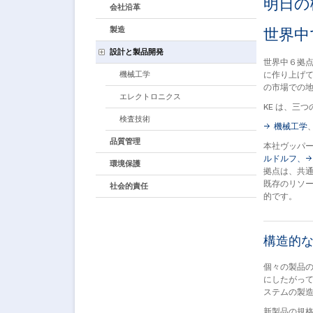
明日の
会社沿革
製造
世界中
設計と製品開発
世界中６拠点
に作り上げて
機械工学
の市場での
エレクトロニクス
KE は、三
検査技術
機械工学
品質管理
本社ヴッパー
ルドルフ、
環境保護
拠点は、共
既存のリソー
社会的責任
的です。
構造的
個々の製品
にしたがっ
ステムの製
新製品の規格