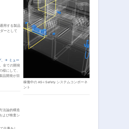
で通用する製品
ーダーとして
グ、
ミュー
)。全ての開発
の様にして、
製品開発が目
稼働中の AS-i Safety システムコンポーネ
ント
方法論的構造
および検査シ
して仕事をし