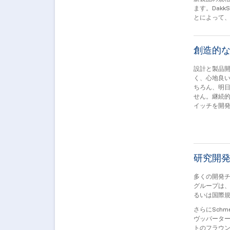
ます。Dak
とによって
創造的な
設計と製品
く、心地良い
ちろん、明
せん。継続的
イッチを開
研究開発
多くの開発
グループは、
るいは国際
さらにSch
ヴッパータ
トのフラウン