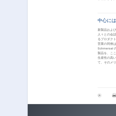
中心に
新製品およ
人々との会
るプロダク
営業の同僚
Schmer
製品を、こ
生産性の高
て、そのメ