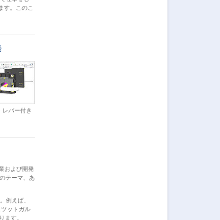
ます。このこ
発
・レバー付き
業および開発
通のテーマ、あ
す。例えば、
ュツットガル
あります。