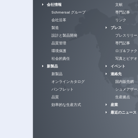
会社情報
文献
Schmersal グループ
専門記事
会社沿革
リンク
製造
プレス
設計と製品開発
プレスリリー
品質管理
専門記事
環境保護
ロゴ＆ファク
社会的責任
写真とビデオ
新製品
イベント
新製品
連絡先
オンラインカタログ
国内販売網
パンフレット
シュメアザー
品質
生産拠点
効率的な生産方式
産業
最近のニュース