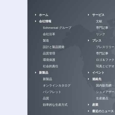
ホーム
サービス
会社情報
文献
Schmersal グループ
専門記事
会社沿革
リンク
製造
プレス
設計と製品開発
プレスリリー
品質管理
専門記事
環境保護
ロゴ＆ファク
社会的責任
写真とビデオ
新製品
イベント
新製品
連絡先
オンラインカタログ
国内販売網
パンフレット
シュメアザー
品質
生産拠点
効率的な生産方式
産業
最近のニュース