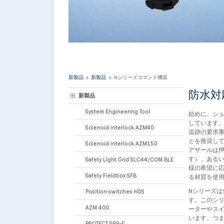
新製品
新製品
Nシリーズコマンド機器
防水
新製品
System Engineering Tool
始めに、シ
しています
Solenoid interlock AZM40
追跡の要求
とを推奨し
Solenoid interlock AZM150
アザールは
す）、ある
Safety Light Grid SLC44/COM BLE
様の希望に
Safety Fieldbox SFB
る材質を使
Nシリーズ
Position switches HDS
す。このシ
AZM 400
ーターやス
います。つ
PROTECT SRB-E