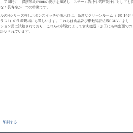
。又同時に、保護等級IP69Kの要求を満足し、スチーム洗浄や高圧洗浄に対しても
少なく長寿命が一つの特徴です。
ルのNシリーズ押しボタンスイッチや表示灯は、高度なクリーンルーム（ISO 14644
ラス1）の生産現場にも適しいます。これらは食品及び梱包認証組織DGUVにより
ーション用に試験されており、これらの試験によって食肉搬送・加工にも衛生面での
が証明されています。
印刷する