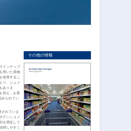
タン
その他の情報
ラインナップ
を用いた異物
を使用するこ
より、シュメ
もありま
も加え、お客
認められてい
発されていま
ポテンショメ
則を満足して
清掃しやすく