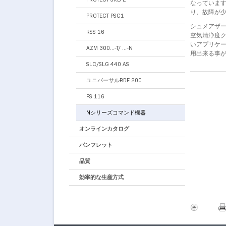
なっています
り、故障が
PROTECT PSC1
シュメアザー
RSS 16
空気清浄度ク
いアプリケ
AZM 300…-T/ …-N
用出来る事
SLC/SLG 440 AS
ユニバーサルBDF 200
PS 116
Nシリーズコマンド機器
オンラインカタログ
パンフレット
品質
効率的な生産方式