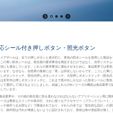
対応シール付き押しボタン・照光ボ
ュメアザールは、全ての押しボタンと表示灯に、青色の防水シールを使用した製品を
。この青い防水シールは、衛生面の要求事項を満足するだけではなく、光学システム
事項にも適合しています。これらの要求事項に適合させるために、食品業界では青色
ています。なぜなら、自然界の食材には「青」は存在しないからです。こうした事に
押しボタンスイッチ、照光式押しボタンスイッチ、大型押しボタンスイッチ（照光式
いは非常停止押しボタンスイッチに、これまで黒や白しかなかった防水シールに青色
応じて選択して頂けるようにしました。勿論これらのNシリーズの機器は食品業界で
用しています。
は食品業界や、その他の衛生面に気を遣わなければならないアプリケーション用に開
リーズは豊富なスイッチや表示灯、それに様々なアクセサリー（ブランクプレート、
イッチ操作つまみ部など）で構成されており、それらの全ては「衛生的な設計」の原
まり、操作部は汚れが堆積しないように設計されており、形状は角や突起部が無く、